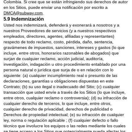
Colombia. Si cree que se están infringiendo sus derechos de autor
en los Sitios, puede enviar una notificación por escrito a
DMCA@subway.com
.
5.9 Indemnización
Usted nos indemnizará, defenderá y exonerará a nosotros y a
nuestros Proveedores de servicios (y a nuestros respectivos
empleados, directores, agentes, afiliadas y representantes)
respecto de todo reclamo, costo, pérdida, daño, sentencia,
gravámenes de impuestos, sanciones, intereses y gastos (lo que
incluye, entre otros, honorarios razonables de abogados) que
surjan de cualquier reclamo, acción judicial, auditoría,
investigación, indagación u otro procedimiento entablado por una
persona natural o jurídica que surja de o en relación con lo
siguiente: (a) cualquier incumplimiento real o presunto de las
declaraciones, garantías u obligaciones dispuestas en este
Contrato; (b) su uso ilegal o inadecuado del Sitio; (c) cualquier
transacción que usted envíe a través de los Sitios (lo que incluye,
entre otros, cualquier reclamo o controversia); (d) su infracción de
cualquier derecho de terceros, lo que incluye, entre otros,
cualquier derecho de privacidad, derechos de publicidad o
Derechos de propiedad intelectual; (e) su infracción de cualquier
ley, norma o regulación aplicable ; (f) cualquier defecto o fallo
técnico que involucre los equipos o las redes mediante los cuales
se tiene acceso a los Sitios que potencialmente pueda afectar los