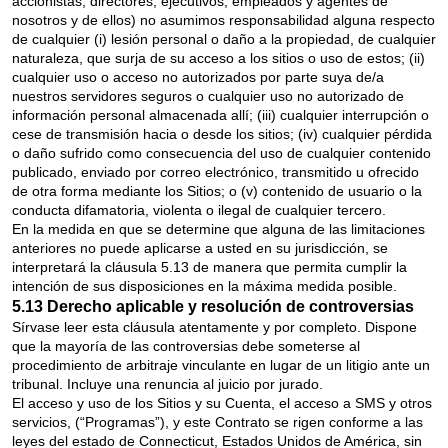
accionistas, directores, ejecutivos, empleados y agentes de
nosotros y de ellos) no asumimos responsabilidad alguna respecto
de cualquier (i) lesión personal o daño a la propiedad, de cualquier
naturaleza, que surja de su acceso a los sitios o uso de estos; (ii)
cualquier uso o acceso no autorizados por parte suya de/a
nuestros servidores seguros o cualquier uso no autorizado de
información personal almacenada allí; (iii) cualquier interrupción o
cese de transmisión hacia o desde los sitios; (iv) cualquier pérdida
o daño sufrido como consecuencia del uso de cualquier contenido
publicado, enviado por correo electrónico, transmitido u ofrecido
de otra forma mediante los Sitios; o (v) contenido de usuario o la
conducta difamatoria, violenta o ilegal de cualquier tercero.
En la medida en que se determine que alguna de las limitaciones
anteriores no puede aplicarse a usted en su jurisdicción, se
interpretará la cláusula 5.13 de manera que permita cumplir la
intención de sus disposiciones en la máxima medida posible.
5.13 Derecho aplicable y resolución de controversias
Sírvase leer esta cláusula atentamente y por completo. Dispone
que la mayoría de las controversias debe someterse al
procedimiento de arbitraje vinculante en lugar de un litigio ante un
tribunal. Incluye una renuncia al juicio por jurado.
El acceso y uso de los Sitios y su Cuenta, el acceso a SMS y otros
servicios, (“Programas”), y este Contrato se rigen conforme a las
leyes del estado de Connecticut, Estados Unidos de América, sin