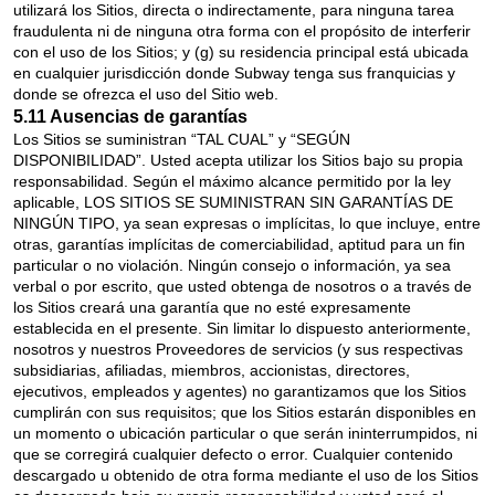
utilizará los Sitios, directa o indirectamente, para ninguna tarea
fraudulenta ni de ninguna otra forma con el propósito de interferir
con el uso de los Sitios; y (g) su residencia principal está ubicada
en cualquier jurisdicción donde Subway tenga sus franquicias y
donde se ofrezca el uso del Sitio web.
5.11 Ausencias de garantías
Los Sitios se suministran “TAL CUAL” y “SEGÚN
DISPONIBILIDAD”. Usted acepta utilizar los Sitios bajo su propia
responsabilidad. Según el máximo alcance permitido por la ley
aplicable, LOS SITIOS SE SUMINISTRAN SIN GARANTÍAS DE
NINGÚN TIPO, ya sean expresas o implícitas, lo que incluye, entre
otras, garantías implícitas de comerciabilidad, aptitud para un fin
particular o no violación. Ningún consejo o información, ya sea
verbal o por escrito, que usted obtenga de nosotros o a través de
los Sitios creará una garantía que no esté expresamente
establecida en el presente. Sin limitar lo dispuesto anteriormente,
nosotros y nuestros Proveedores de servicios (y sus respectivas
subsidiarias, afiliadas, miembros, accionistas, directores,
ejecutivos, empleados y agentes) no garantizamos que los Sitios
cumplirán con sus requisitos; que los Sitios estarán disponibles en
un momento o ubicación particular o que serán ininterrumpidos, ni
que se corregirá cualquier defecto o error. Cualquier contenido
descargado u obtenido de otra forma mediante el uso de los Sitios