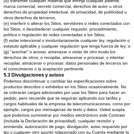
(d) transmitir cualquier material que infrinja cualquier patente,
marca comercial, secreto comercial, derechos de autor u otros
derechos de propiedad intelectual, de privacidad, de publicidad u
otros derechos de terceros;
(e) interferir o alterar los Sitios, servidores o redes conectados con
los Sitios, o desobedecer cualquier requisito, procedimiento,
política o regulación de redes conectadas a los Sitios;
(f) violar intencional o involuntariamente cualquier ley, regulación o
estatuto aplicable y cualquier regulación que tenga fuerza de ley; o
(g) “acechar” o acosar, amenazar o violar de otro modo los
derechos de otros; o recopilar, almacenar o procesar, o intentar
recopilar, almacenar o procesar, datos personales de terceros sin
el conocimiento o la aceptación pertinente.
5.3 Divulgaciones y avisos
Podemos discontinuar o cambiar las especificaciones sobre
productos descritos o exhibidos en los Sitios ocasionalmente. No
se cobrarán cargos adicionales por usar los Sitios para hacer un
pedido, pero recuerde que se seguirán aplicando sus tarifas y
cargos habituales de la empresa de telecomunicaciones, como por
ejemplo, cargos por mensajerías de texto y datos. Usted acepta
que podemos suministrar por medios electrónicos este Contrato
(incluida la Declaración de privacidad), cualquier revisión y
enmienda, autorización de pago, divulgación, aviso requerido por
ley y cualquier otro asunto relacionado con su Cuenta mediante la