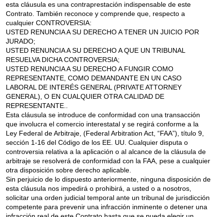
esta cláusula es una contraprestación indispensable de este
Contrato. También reconoce y comprende que, respecto a
cualquier CONTROVERSIA:
USTED RENUNCIA A SU DERECHO A TENER UN JUICIO POR
JURADO;
USTED RENUNCIA A SU DERECHO A QUE UN TRIBUNAL
RESUELVA DICHA CONTROVERSIA;
USTED RENUNCIA A SU DERECHO A FUNGIR COMO
REPRESENTANTE, COMO DEMANDANTE EN UN CASO
LABORAL DE INTERÉS GENERAL (PRIVATE ATTORNEY
GENERAL), O EN CUALQUIER OTRA CALIDAD DE
REPRESENTANTE..
Esta cláusula se introduce de conformidad con una transacción
que involucra el comercio interestatal y se regirá conforme a la
Ley Federal de Arbitraje, (Federal Arbitration Act, “FAA”), título 9,
sección 1-16 del Código de los EE. UU. Cualquier disputa o
controversia relativa a la aplicación o al alcance de la cláusula de
arbitraje se resolverá de conformidad con la FAA, pese a cualquier
otra disposición sobre derecho aplicable.
Sin perjuicio de lo dispuesto anteriormente, ninguna disposición de
esta cláusula nos impedirá o prohibirá, a usted o a nosotros,
solicitar una orden judicial temporal ante un tribunal de jurisdicción
competente para prevenir una infracción inminente o detener una
infracción real de este Contrato hasta que se pueda elegir un